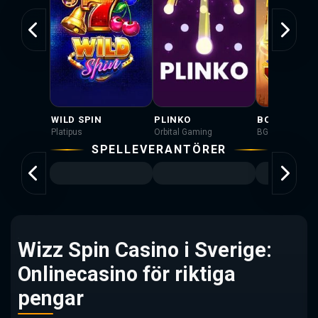
WILD SPIN
PLINKO
BOOK OF CA
Platipus
Orbital Gaming
BGaming
SPELLEVERANTÖRER
Wizz Spin Casino i Sverige:
Onlinecasino för riktiga
pengar