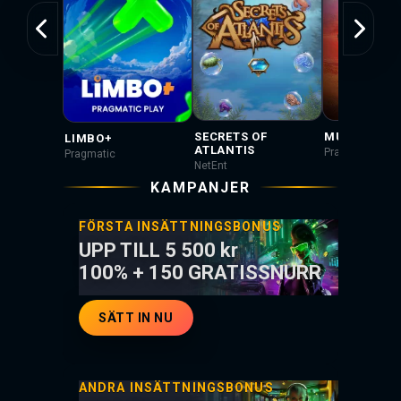
SECRETS OF
MUSTANG G
LIMBO+
ATLANTIS
Pragmatic
Pragmatic
NetEnt
KAMPANJER
FÖRSTA INSÄTTNINGSBONUS
UPP TILL 5 500 kr
100% + 150 GRATISSNURR
SÄTT IN NU
ANDRA INSÄTTNINGSBONUS