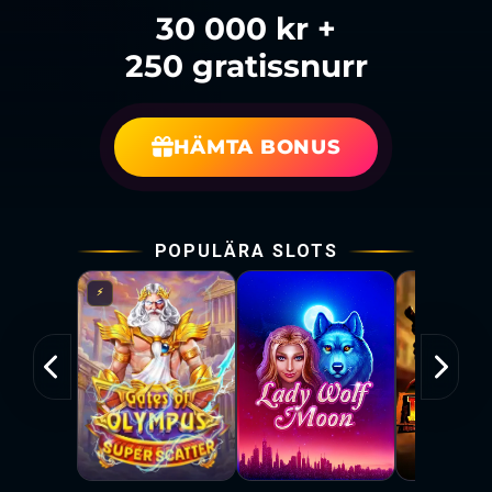
30 000 kr +
250 gratissnurr
HÄMTA BONUS
POPULÄRA SLOTS
⚡