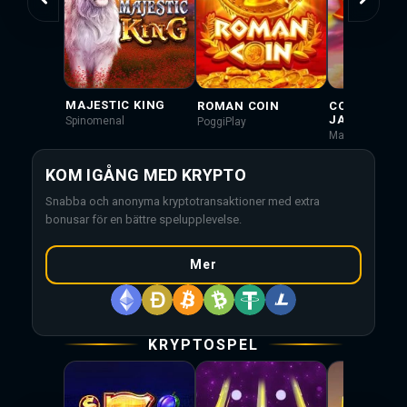
MAJESTIC KING
ROMAN COIN
COIN CRAZE
JACKPOT
Spinomenal
PoggiPlay
Mancala
KOM IGÅNG MED KRYPTO
Snabba och anonyma kryptotransaktioner med extra
bonusar för en bättre spelupplevelse.
Mer
KRYPTOSPEL